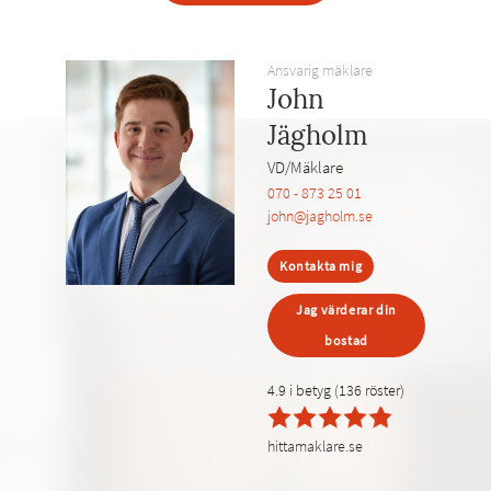
Ansvarig mäklare
John
Jägholm
VD/Mäklare
070 - 873 25 01
john@jagholm.se
Kontakta mig
Jag värderar din
bostad
4.9 i betyg (136 röster)
hittamaklare.se