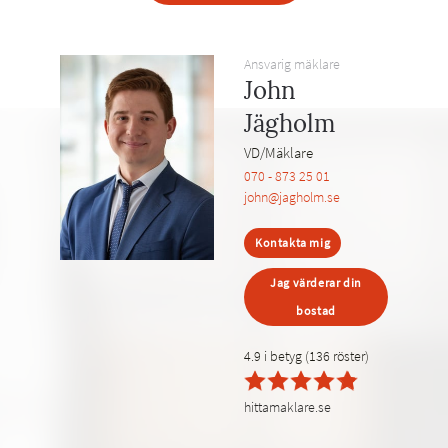
Ansvarig mäklare
John
Jägholm
VD/Mäklare
070 - 873 25 01
john@jagholm.se
Kontakta mig
Jag värderar din
bostad
4.9 i betyg (136 röster)
hittamaklare.se